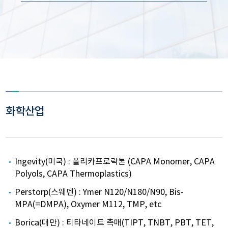
화학산업
Ingevity(미국) : 폴리카프로락톤 (CAPA Monomer, CAPA
Polyols, CAPA Thermoplastics)
Perstorp(스웨덴) : Ymer N120/N180/N90, Bis-
MPA(=DMPA), Oxymer M112, TMP, etc
Borica(대만) : 티타네이트 촉매(TIPT, TNBT, PBT, TET,